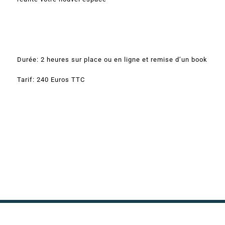
Durée: 2 heures sur place ou en ligne et remise d’un book
Tarif: 240 Euros TTC
2021 Copyright -
Evasion d Intérieur - Rue du 8 Mai 1945 -
78290 Croissy sur seine